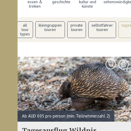
all
essen &
geschichte
kultur und
sehenswürdigke
categories
trinken
künste
filter
all
kleingruppen
private
selbstfahrer
tage
by:
tour
touren
touren
touren
types
Ab AUD 695 pro person (min. Teilnehmerzahl 2)
Tagesausflug Wildnis