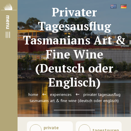
Privater
menu
Tagesausflug
Tasmanians Art &
Fine Wine
(Deutsch oder
Englisch)
home
experiences
privater tagesausflug
tasmanians art & fine wine (deutsch oder englisch)
private
tagestouren